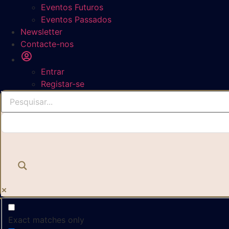
Eventos Futuros
Eventos Passados
Newsletter
Contacte-nos
Entrar
Registar-se
Exact matches only